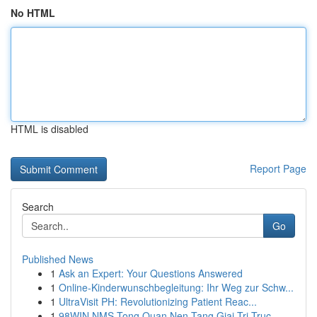
No HTML
HTML is disabled
Report Page
Search
Go
Published News
1
Ask an Expert: Your Questions Answered
1
Online-Kinderwunschbegleitung: Ihr Weg zur Schw...
1
UltraVisit PH: Revolutionizing Patient Reac...
1
98WIN NMS Tong Quan Nen Tang Giai Tri Truc