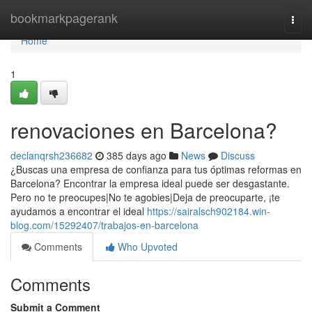
Home
bookmarkpagerank
Togg
navi
Home
1
renovaciones en Barcelona?
declanqrsh236682
385 days ago
News
Discuss
¿Buscas una empresa de confianza para tus óptimas reformas en
Barcelona? Encontrar la empresa ideal puede ser desgastante.
Pero no te preocupes|No te agobies|Deja de preocuparte, ¡te
ayudamos a encontrar el ideal
https://sairalsch902184.win-
blog.com/15292407/trabajos-en-barcelona
Comments
Who Upvoted
Comments
Submit a Comment