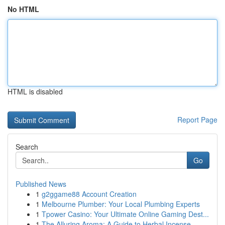
No HTML
HTML is disabled
Report Page
Search
Go
Published News
1
g2ggame88 Account Creation
1
Melbourne Plumber: Your Local Plumbing Experts
1
Tpower Casino: Your Ultimate Online Gaming Dest...
1
The Alluring Aroma: A Guide to Herbal Incense