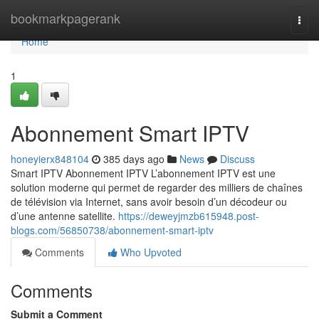
Home
bookmarkpagerank
Togg
navi
Home
1
Abonnement Smart IPTV
honeyierx848104
385 days ago
News
Discuss
Smart IPTV Abonnement IPTV L’abonnement IPTV est une
solution moderne qui permet de regarder des milliers de chaînes
de télévision via Internet, sans avoir besoin d’un décodeur ou
d’une antenne satellite.
https://deweyjmzb615948.post-
blogs.com/56850738/abonnement-smart-iptv
Comments
Who Upvoted
Comments
Submit a Comment