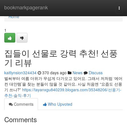
Home
bookmarkpagerank
Togg
navi
Home
1
집들이 선물로 강력 추천! 선풍
기 리뷰
kaitlynsion324434
370 days ago
News
Discuss
벌써부터 여름 더위가 무섭게 다가오고 있어요. 그래서 저처럼 ‘에어
컨 대안템’을 찾는 분들이 많을 것 같아요. 사실 처음엔 “요즘도 선풍
기 쓰나?”
https://tayanxgu840239.blogars.com/35348206/선풍기-
추천-솔직-후기
Comments
Who Upvoted
Comments