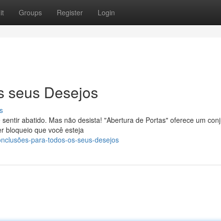
it
Groups
Register
Login
os seus Desejos
s
e sentir abatido. Mas não desista! "Abertura de Portas" oferece um con
er bloqueio que você esteja
onclusões-para-todos-os-seus-desejos