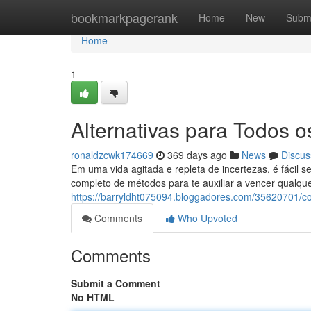
Home
bookmarkpagerank
Home
New
Subm
Home
1
Alternativas para Todos 
ronaldzcwk174669
369 days ago
News
Discus
Em uma vida agitada e repleta de incertezas, é fácil s
completo de métodos para te auxiliar a vencer qualqu
https://barryldht075094.bloggadores.com/35620701/c
Comments
Who Upvoted
Comments
Submit a Comment
No HTML