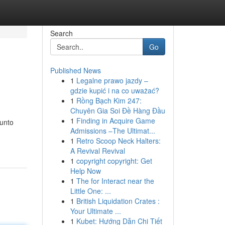
Search
Go
Published News
1
Legalne prawo jazdy –
gdzie kupić i na co uważać?
1
Rồng Bạch Kim 247:
Chuyên Gia Soi Đề Hàng Đầu
1
Finding in Acquire Game
junto
Admissions –The Ultimat...
1
Retro Scoop Neck Halters:
A Revival Revival
1
copyright copyright: Get
Help Now
1
The for Interact near the
Little One: ...
1
British Liquidation Crates :
Your Ultimate ...
1
Kubet: Hướng Dẫn Chi Tiết