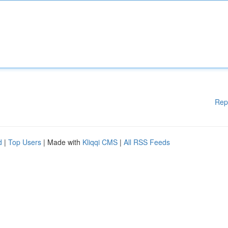
Rep
d
|
Top Users
| Made with
Kliqqi CMS
|
All RSS Feeds