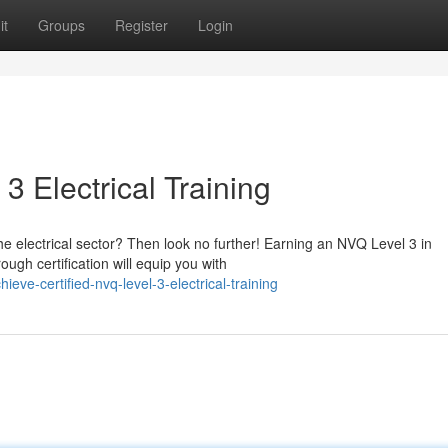
it
Groups
Register
Login
3 Electrical Training
he electrical sector? Then look no further! Earning an NVQ Level 3 in
ugh certification will equip you with
ve-certified-nvq-level-3-electrical-training