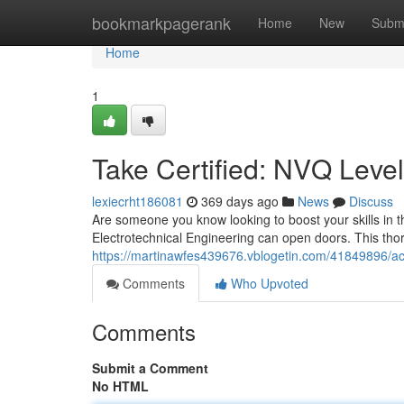
Home
bookmarkpagerank
Home
New
Subm
Home
1
Take Certified: NVQ Level 
lexiecrht186081
369 days ago
News
Discuss
Are someone you know looking to boost your skills in t
Electrotechnical Engineering can open doors. This thoro
https://martinawfes439676.vblogetin.com/41849896/achie
Comments
Who Upvoted
Comments
Submit a Comment
No HTML