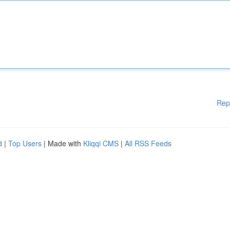
Rep
d
|
Top Users
| Made with
Kliqqi CMS
|
All RSS Feeds