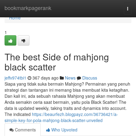
Home
bookmarkpagerank
Togg
navi
Home
1
The best Side of mahjong
black scatter
jeffv974tbi1
367 days ago
News
Discuss
Siapa yang tidak suka bermain Mahjong? Permainan yang penuh
strategi dan tantangan ini memang bisa membuat kita ketagihan.
Dan kali ini, ada sebuah rahasia Mahjong yang akan membuat
Anda semakin ceria saat bermain, yaitu pola Black Scatter! The
data is updated weekly, taking traits and dynamics into account.
The indicated
https://beaurfezh.blogpayz.com/36736421/a-
simple-key-for-pola-mahjong-black-scatter-unveiled
Comments
Who Upvoted