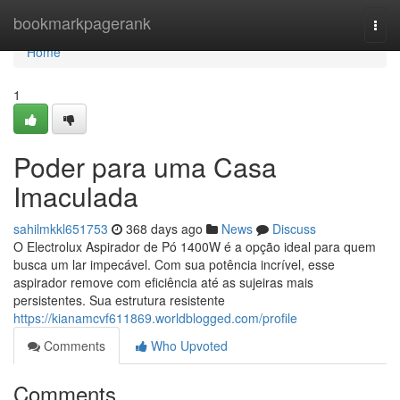
Home
bookmarkpagerank
Togg
navi
Home
1
Poder para uma Casa
Imaculada
sahilmkkl651753
368 days ago
News
Discuss
O Electrolux Aspirador de Pó 1400W é a opção ideal para quem
busca um lar impecável. Com sua potência incrível, esse
aspirador remove com eficiência até as sujeiras mais
persistentes. Sua estrutura resistente
https://kianamcvf611869.worldblogged.com/profile
Comments
Who Upvoted
Comments