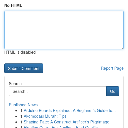
No HTML
HTML is disabled
Report Page
Search
Go
Published News
1
Arduino Boards Explained: A Beginner's Guide to...
1
Akomodasi Murah: Tips
1
Shaping Fate: A Construct Artificer's Pilgrimage
1
Fighting Cocks For Auction : Find Quality ...