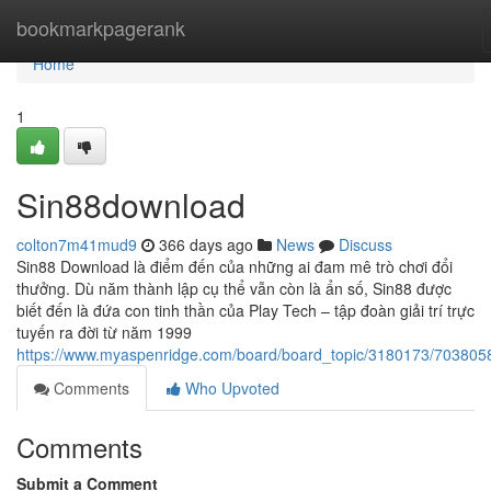
Home
bookmarkpagerank
Home
1
Sin88download
colton7m41mud9
366 days ago
News
Discuss
Sin88 Download là điểm đến của những ai đam mê trò chơi đổi
thưởng. Dù năm thành lập cụ thể vẫn còn là ẩn số, Sin88 được
biết đến là đứa con tinh thần của Play Tech – tập đoàn giải trí trực
tuyến ra đời từ năm 1999
https://www.myaspenridge.com/board/board_topic/3180173/703805
Comments
Who Upvoted
Comments
Submit a Comment