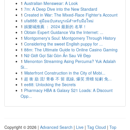
1
Australian Menswear: A Look
1
7m: A Deep Dive into the New Standard
1
Created in War: The Mixed-Race Fighter's Account
1
ufa888: คู่มือฉบับสมบูรณ์สำหรับมือใหม่
1
娛樂城推薦 ： 2024 最新的 名單！
1
Obtain Expert Guidance Via the Internet: ...
1
Montgomery's Soul: Montgomery Through History
1
Considering the sweet English puppy for ...
1
88m: The Ultimate Guide to Online Casino Gaming
1
Nữ Giới Gọi Sài Gòn Ẩn Sau Vẻ Đẹp
1
Menonton Streaming Asing Percuma? Yuk Adalah
Si...
1
Waterfront Construction in the City of Mobi...
1
超 衝 巔 流! 青春 不 留 底線, 爆笑 滑稽 短劇 免...
1
ee88: Unlocking the Secrets
1
Pharmacy HBA & Galaxy S21 Loads: A Discount
Opp...
Copyright © 2026 |
Advanced Search
|
Live
|
Tag Cloud
|
Top