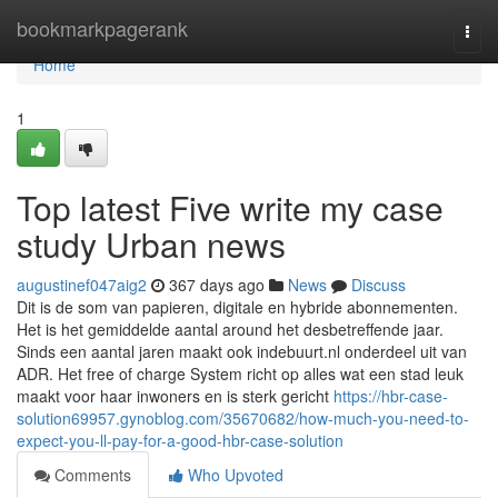
Home
bookmarkpagerank
Togg
navi
Home
1
Top latest Five write my case
study Urban news
augustinef047aig2
367 days ago
News
Discuss
Dit is de som van papieren, digitale en hybride abonnementen.
Het is het gemiddelde aantal around het desbetreffende jaar.
Sinds een aantal jaren maakt ook indebuurt.nl onderdeel uit van
ADR. Het free of charge System richt op alles wat een stad leuk
maakt voor haar inwoners en is sterk gericht
https://hbr-case-
solution69957.gynoblog.com/35670682/how-much-you-need-to-
expect-you-ll-pay-for-a-good-hbr-case-solution
Comments
Who Upvoted