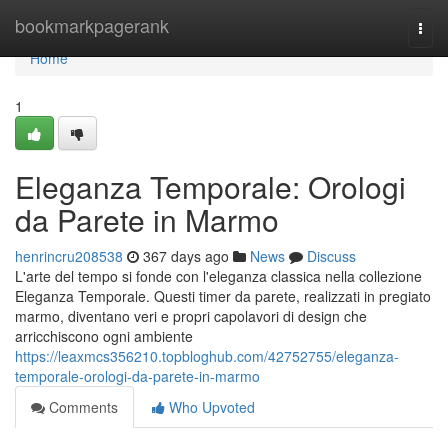
Home
bookmarkpagerank
Togg
navi
Home
1
Eleganza Temporale: Orologi
da Parete in Marmo
henrincru208538
367 days ago
News
Discuss
L'arte del tempo si fonde con l'eleganza classica nella collezione
Eleganza Temporale. Questi timer da parete, realizzati in pregiato
marmo, diventano veri e propri capolavori di design che
arricchiscono ogni ambiente
https://leaxmcs356210.topbloghub.com/42752755/eleganza-
temporale-orologi-da-parete-in-marmo
Comments
Who Upvoted