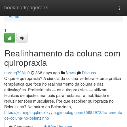
Home
bookmarkpagerank
Togg
navi
Home
1
Realinhamento da coluna com
quiropraxia
norahq798jkj9
368 days ago
News
Discuss
O que é quiropraxia? A ciência da coluna vertebral é uma prática
terapêutica que foca no realinhamento da coluna e das
articulações. Profissionais — os quiropraxistas — utilizam
técnicas de ajustes manuais para restaurar a mobilidade e
reduzir tensões musculares. Por que escolher quiropraxia no
Belenzinho? No bairro do Belenzinho,
https://jeffreypihqqknoxizyym.gynoblog.com/35684973/tratamento-
de-coluna-no-belenzinho
Comments
Who Upvoted