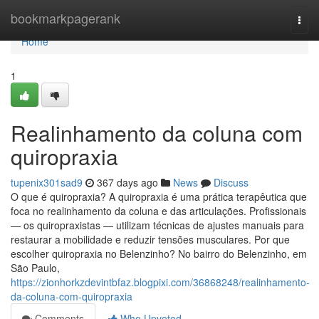
Home
bookmarkpagerank
Togg
navi
Home
1
Realinhamento da coluna com
quiropraxia
tupenix301sad9
367 days ago
News
Discuss
O que é quiropraxia? A quiropraxia é uma prática terapêutica que
foca no realinhamento da coluna e das articulações. Profissionais
— os quiropraxistas — utilizam técnicas de ajustes manuais para
restaurar a mobilidade e reduzir tensões musculares. Por que
escolher quiropraxia no Belenzinho? No bairro do Belenzinho, em
São Paulo,
https://zionhorkzdevintbfaz.blogpixi.com/36868248/realinhamento-
da-coluna-com-quiropraxia
Comments
Who Upvoted