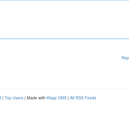
Rep
d
|
Top Users
| Made with
Kliqqi CMS
|
All RSS Feeds