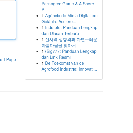
Packages: Game & A Shore
P...
1
Agência de Mídia Digital em
Goiânia: Acelere...
1
Indototo: Panduan Lengkap
dan Ulasan Terbaru
1
신사역 성형외과 자연스러운
아름다움을 찾아서
1
{Big777: Panduan Lengkap
dan Link Resmi
ort Page
1
De Toekomst van de
Agrofood Industrie: Innovati...