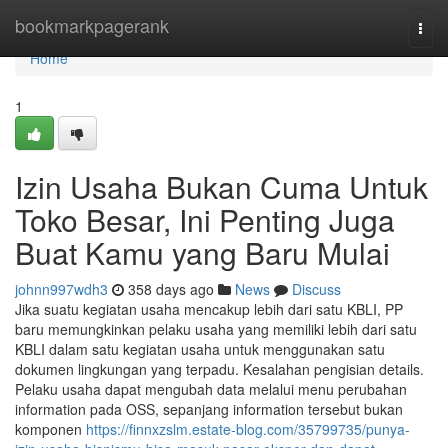
Home
bookmarkpagerank
Togg
navi
Home
1
Izin Usaha Bukan Cuma Untuk
Toko Besar, Ini Penting Juga
Buat Kamu yang Baru Mulai
johnn997wdh3
358 days ago
News
Discuss
Jika suatu kegiatan usaha mencakup lebih dari satu KBLI, PP
baru memungkinkan pelaku usaha yang memiliki lebih dari satu
KBLI dalam satu kegiatan usaha untuk menggunakan satu
dokumen lingkungan yang terpadu. Kesalahan pengisian details.
Pelaku usaha dapat mengubah data melalui menu perubahan
information pada OSS, sepanjang information tersebut bukan
komponen
https://finnxzslm.estate-blog.com/35799735/punya-