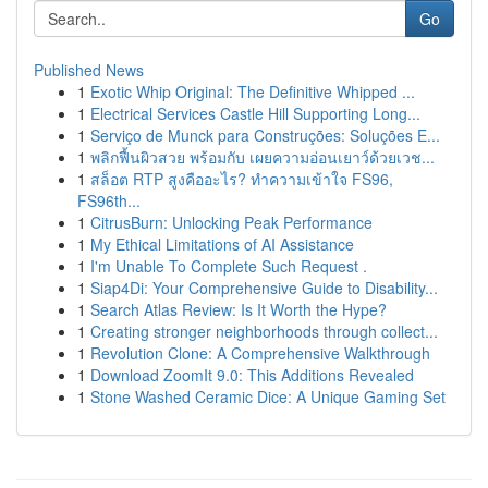
Go
Published News
1
Exotic Whip Original: The Definitive Whipped ...
1
Electrical Services Castle Hill Supporting Long...
1
Serviço de Munck para Construções: Soluções E...
1
พลิกฟื้นผิวสวย พร้อมกับ เผยความอ่อนเยาว์ด้วยเวช...
1
สล็อต RTP สูงคืออะไร? ทำความเข้าใจ FS96,
FS96th...
1
CitrusBurn: Unlocking Peak Performance
1
My Ethical Limitations of AI Assistance
1
I'm Unable To Complete Such Request .
1
Siap4Di: Your Comprehensive Guide to Disability...
1
Search Atlas Review: Is It Worth the Hype?
1
Creating stronger neighborhoods through collect...
1
Revolution Clone: A Comprehensive Walkthrough
1
Download ZoomIt 9.0: This Additions Revealed
1
Stone Washed Ceramic Dice: A Unique Gaming Set