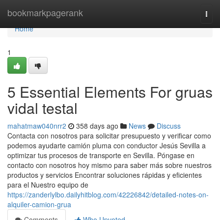
Home
bookmarkpagerank
Togg
navi
Home
1
5 Essential Elements For gruas
vidal testal
mahatmaw040nrr2
358 days ago
News
Discuss
Contacta con nosotros para solicitar presupuesto y verificar como
podemos ayudarte camión pluma con conductor Jesús Sevilla a
optimizar tus procesos de transporte en Sevilla. Póngase en
contacto con nosotros hoy mismo para saber más sobre nuestros
productos y servicios Encontrar soluciones rápidas y eficientes
para el Nuestro equipo de
https://zanderlylbo.dailyhitblog.com/42226842/detailed-notes-on-
alquiler-camion-grua
Comments
Who Upvoted