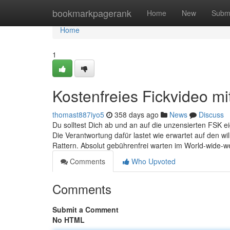
Home
bookmarkpagerank
Home
New
Subm
Home
1
Kostenfreies Fickvideo mi
thomast887iyo5
358 days ago
News
Discuss
Du solltest Dich ab und an auf die unzensierten FSK 
Die Verantwortung dafür lastet wie erwartet auf den wi
Rattern. Absolut gebührenfrei warten im World-wide-w
Comments
Who Upvoted
Comments
Submit a Comment
No HTML