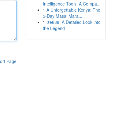
Intelligence Tools: A Compa...
1
A Unforgettable Kenya: The
5-Day Masai Mara...
1
ize888: A Detailed Look into
the Legend
ort Page