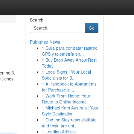
Search
Go
Published News
1
Guía para contratar rastreo
GPS y telemetría en...
1
Buy Drop Away Arrow Rest
Today
1
Local Signs : Your Local
en heiß.
Specialists for B...
ftliches
1
A Handbook to Apartments
for Purchase in ...
1
Work From Home: Your
Route to Online Income
1
Michael Kors Australia: Your
Style Destination
1
Cbd thc Stay resin distillate
and rosin are uni...
1
Leading Artificial