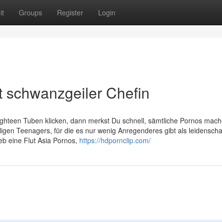
it
Groups
Register
Login
t schwanzgeiler Chefin
eighteen Tuben klicken, dann merkst Du schnell, sämtliche Pornos mach
lligen Teenagers, für die es nur wenig Anregenderes gibt als leidenscha
eb eine Flut Asia Pornos,
https://hdpornclip.com/