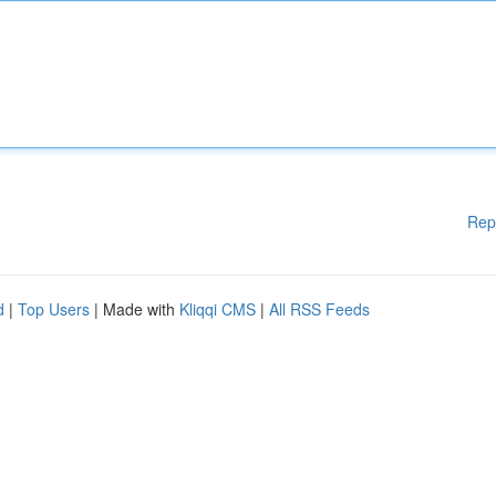
Rep
d
|
Top Users
| Made with
Kliqqi CMS
|
All RSS Feeds