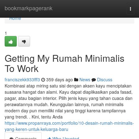
Home
bookmarkpagerank
Togg
navi
Home
1
Getting My Rumah Minimalis
To Work
franciszekk933fff3
359 days ago
News
Discuss
Kombinasi atap miring satu sisi dengan aksen kayu menciptakan
suasana hangat dan alami. Kayu dapat diaplikasikan pada fasad,
pagar, atau bagian interior. Pilih jenis kayu yang tahan cuaca dan
perawatannya mudah. Keunggulan lainnya, rumah minimalis
modern day pun memiliki nilai yang tinggi karena tampilannya
yang trendi. . Kini, tentu Anda
https://www.propanraya.com/portfolio/10-desain-rumah-minimalis-
yang-keren-untuk-keluarga-baru
Comments
Who Upvoted