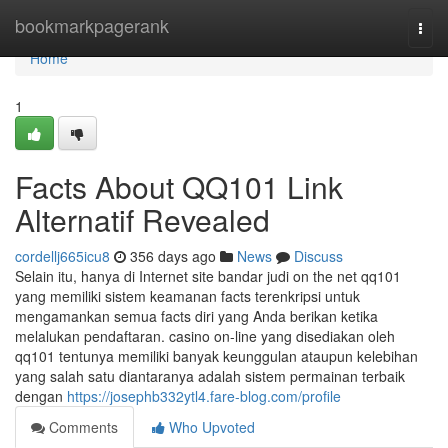
Home
bookmarkpagerank
Togg
navi
Home
1
Facts About QQ101 Link
Alternatif Revealed
cordellj665icu8
356 days ago
News
Discuss
Selain itu, hanya di Internet site bandar judi on the net qq101
yang memiliki sistem keamanan facts terenkripsi untuk
mengamankan semua facts diri yang Anda berikan ketika
melalukan pendaftaran. casino on-line yang disediakan oleh
qq101 tentunya memiliki banyak keunggulan ataupun kelebihan
yang salah satu diantaranya adalah sistem permainan terbaik
dengan
https://josephb332ytl4.fare-blog.com/profile
Comments
Who Upvoted