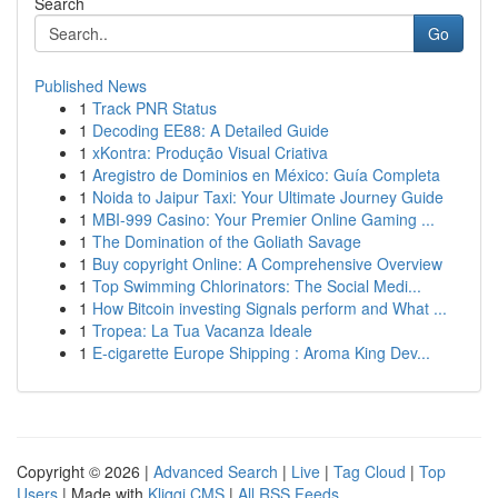
Search
Go
Published News
1
Track PNR Status
1
Decoding EE88: A Detailed Guide
1
xKontra: Produção Visual Criativa
1
Aregistro de Dominios en México: Guía Completa
1
Noida to Jaipur Taxi: Your Ultimate Journey Guide
1
MBI-999 Casino: Your Premier Online Gaming ...
1
The Domination of the Goliath Savage
1
Buy copyright Online: A Comprehensive Overview
1
Top Swimming Chlorinators: The Social Medi...
1
How Bitcoin investing Signals perform and What ...
1
Tropea: La Tua Vacanza Ideale
1
E-cigarette Europe Shipping : Aroma King Dev...
Copyright © 2026 |
Advanced Search
|
Live
|
Tag Cloud
|
Top
Users
| Made with
Kliqqi CMS
|
All RSS Feeds