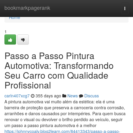
Home
bookmarkpagerank
Togg
navi
Home
1
Passo a Passo Pintura
Automotiva: Transformando
Seu Carro com Qualidade
Profissional
carln407xcg7
355 days ago
News
Discuss
A pintura automotiva vai muito além da estética: ela é uma
barreira de proteção que preserva a carroceria contra corrosão,
arranhões e danos causados por intempéries. Para quem busca
renovar o visual ou devolver o brilho perdido ao veículo, seguir
um passo a passo pintura automotiva é a melhor
https://johnnycoalv.blog2learn.com/84413343/passo-a-passo-