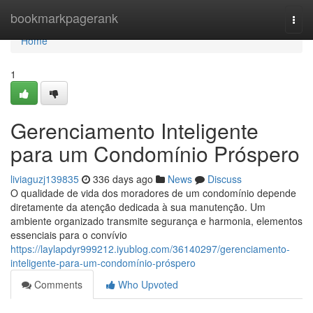
Home
bookmarkpagerank
Togg
navi
Home
1
Gerenciamento Inteligente
para um Condomínio Próspero
liviaguzj139835
336 days ago
News
Discuss
O qualidade de vida dos moradores de um condomínio depende
diretamente da atenção dedicada à sua manutenção. Um
ambiente organizado transmite segurança e harmonia, elementos
essenciais para o convívio
https://laylapdyr999212.iyublog.com/36140297/gerenciamento-
inteligente-para-um-condomínio-próspero
Comments
Who Upvoted