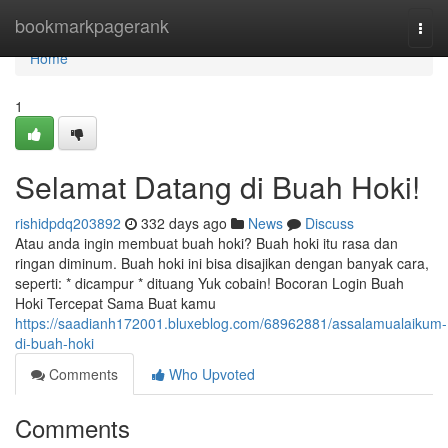
Home
bookmarkpagerank
Togg
navi
Home
1
Selamat Datang di Buah Hoki!
rishidpdq203892
332 days ago
News
Discuss
Atau anda ingin membuat buah hoki? Buah hoki itu rasa dan
ringan diminum. Buah hoki ini bisa disajikan dengan banyak cara,
seperti: * dicampur * dituang Yuk cobain! Bocoran Login Buah
Hoki Tercepat Sama Buat kamu
https://saadianh172001.bluxeblog.com/68962881/assalamualaikum-
di-buah-hoki
Comments
Who Upvoted
Comments