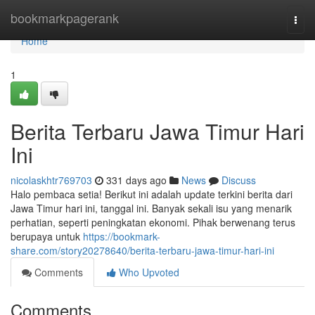
Home
bookmarkpagerank
Togg
navi
Home
1
Berita Terbaru Jawa Timur Hari
Ini
nicolaskhtr769703
331 days ago
News
Discuss
Halo pembaca setia! Berikut ini adalah update terkini berita dari
Jawa Timur hari ini, tanggal ini. Banyak sekali isu yang menarik
perhatian, seperti peningkatan ekonomi. Pihak berwenang terus
berupaya untuk
https://bookmark-
share.com/story20278640/berita-terbaru-jawa-timur-hari-ini
Comments
Who Upvoted
Comments