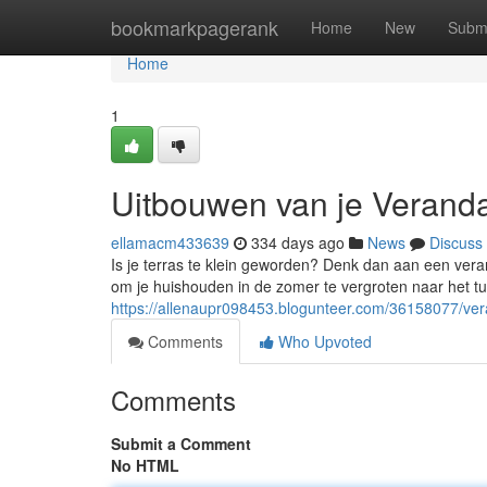
Home
bookmarkpagerank
Home
New
Subm
Home
1
Uitbouwen van je Verand
ellamacm433639
334 days ago
News
Discuss
Is je terras te klein geworden? Denk dan aan een ver
om je huishouden in de zomer te vergroten naar het t
https://allenaupr098453.blogunteer.com/36158077/ve
Comments
Who Upvoted
Comments
Submit a Comment
No HTML