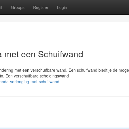
it
Groups
Register
Login
a met een Schuifwand
andering met een verschuifbare wand. Een schuifwand biedt je de mogel
uin. Een verschuifbare scheidingswand
randa-verlenging-met-schuifwand