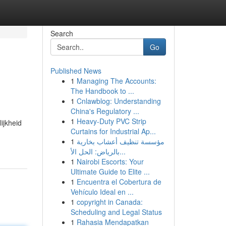
Search
Go
Published News
1
Managing The Accounts:
The Handbook to ...
1
Cnlawblog: Understanding
China's Regulatory ...
1
Heavy-Duty PVC Strip
ijkheid
Curtains for Industrial Ap...
1
مؤسسة تنظيف أعشاب بخارية
بالرياض: الحل الأ...
1
Nairobi Escorts: Your
Ultimate Guide to Elite ...
1
Encuentra el Cobertura de
Vehículo Ideal en ...
1
copyright in Canada:
Scheduling and Legal Status
1
Rahasia Mendapatkan