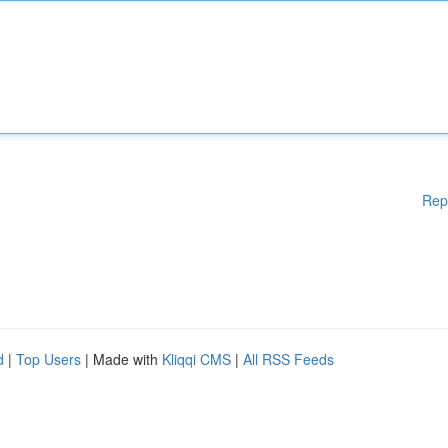
Rep
d
|
Top Users
| Made with
Kliqqi CMS
|
All RSS Feeds