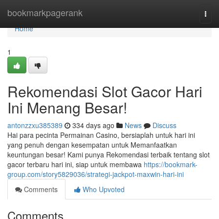
Home
bookmarkpagerank
Togg
navi
Home
1
Rekomendasi Slot Gacor Hari
Ini Menang Besar!
antonzzxu385389
334 days ago
News
Discuss
Hai para pecinta Permainan Casino, bersiaplah untuk hari ini
yang penuh dengan kesempatan untuk Memanfaatkan
keuntungan besar! Kami punya Rekomendasi terbaik tentang slot
gacor terbaru hari ini, siap untuk membawa
https://bookmark-
group.com/story5829036/strategi-jackpot-maxwin-hari-ini
Comments
Who Upvoted
Comments