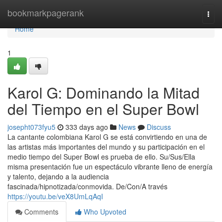
Home
bookmarkpagerank
Togg
navi
Home
1
Karol G: Dominando la Mitad
del Tiempo en el Super Bowl
josepht073fyu5
333 days ago
News
Discuss
La cantante colombiana Karol G se está convirtiendo en una de
las artistas más importantes del mundo y su participación en el
medio tiempo del Super Bowl es prueba de ello. Su/Sus/Ella
misma presentación fue un espectáculo vibrante lleno de energía
y talento, dejando a la audiencia
fascinada/hipnotizada/conmovida. De/Con/A través
https://youtu.be/veX8UmLqAqI
Comments
Who Upvoted