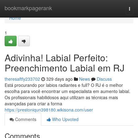
Home
bookmarkpagerank
Togg
navi
Home
1
Adivinha! Labial Perfeito:
Preenchimento Labial em RJ
theresaftfy233702
329 days ago
News
Discuss
Está procurando por labios radiantes e full? O RJ é o melhor
escolha para você encontrar um especialista em aumento labial.
Os profissionais habilidosos aqui utilizam as técnicas mais
avançadas para criar a forma
https://prestoniqun398180.wikisona.com/user
Comments
Who Upvoted
Comments