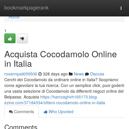
Home
bookmarkpagerank
Togg
navi
Home
1
Acquista Cocodamolo Online
in Italia
roxannpaii059506
328 days ago
News
Discuss
Cerchi dei Cocodamolo da ordinare online in Italia? Scopriamo
come agevolare la tua ricerca. Con un semplice click, puoi goderti
una vasta selezione di Cocodamolo da differenti negozi online del
Belpaese. Acquista
https://hamzaghvh165173.blog-
ezine.com/37184334/ottieni-cocodamolo-online-in-italia
Comments
Who Upvoted
Comments