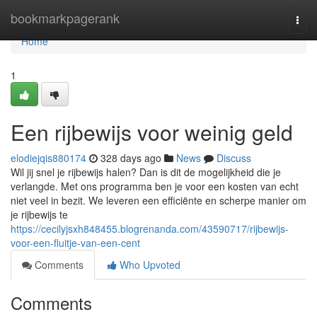
Home
bookmarkpagerank
Togg
navi
Home
1
Een rijbewijs voor weinig geld
elodiejqis880174
328 days ago
News
Discuss
Wil jij snel je rijbewijs halen? Dan is dit de mogelijkheid die je
verlangde. Met ons programma ben je voor een kosten van echt
niet veel in bezit. We leveren een efficiënte en scherpe manier om
je rijbewijs te
https://cecilyjsxh848455.blogrenanda.com/43590717/rijbewijs-
voor-een-fluitje-van-een-cent
Comments
Who Upvoted
Comments