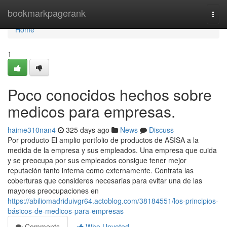
Home
bookmarkpagerank
Togg
navi
Home
1
Poco conocidos hechos sobre
medicos para empresas.
haime310nan4
325 days ago
News
Discuss
Por producto El amplio portfolio de productos de ASISA a la
medida de la empresa y sus empleados. Una empresa que cuida
y se preocupa por sus empleados consigue tener mejor
reputación tanto interna como externamente. Contrata las
coberturas que consideres necesarias para evitar una de las
mayores preocupaciones en
https://abiliomadriduivgr64.actoblog.com/38184551/los-principios-
básicos-de-medicos-para-empresas
Comments
Who Upvoted