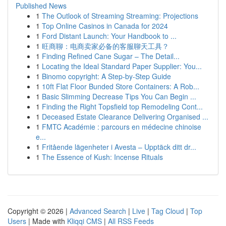
Published News
1
The Outlook of Streaming Streaming: Projections
1
Top Online Casinos in Canada for 2024
1
Ford Distant Launch: Your Handbook to ...
1
旺商聊：电商卖家必备的客服聊天工具？
1
Finding Refined Cane Sugar – The Detail...
1
Locating the Ideal Standard Paper Supplier: You...
1
Binomo copyright: A Step-by-Step Guide
1
10ft Flat Floor Bunded Store Containers: A Rob...
1
Basic Slimming Decrease Tips You Can Begin ...
1
Finding the Right Topsfield top Remodeling Cont...
1
Deceased Estate Clearance Delivering Organised ...
1
FMTC Académie : parcours en médecine chinoise
e...
1
Fritående lägenheter i Avesta – Upptäck ditt dr...
1
The Essence of Kush: Incense Rituals
Copyright © 2026 |
Advanced Search
|
Live
|
Tag Cloud
|
Top
Users
| Made with
Kliqqi CMS
|
All RSS Feeds