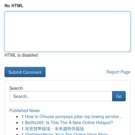
No HTML
HTML is disabled
Report Page
Search
Go
Published News
1
How to Choose pompeys pillar top towing service...
1
Betflix285: Is This The A New Online Hotspot?
1
加密貨幣賭場：未來趨勢與風險
1
iGetVapeStore: Your Top Online Vape Shop