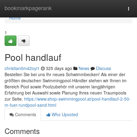
Home
bookmarkpagerank
Togg
navi
Home
1
Pool handlauf
christian0m42oyi1
325 days ago
News
Discuss
Bestellen Sie bei uns Ihr neues Schwimmbecken! Als einer der
größten deutschen Swimmingpool-Händler stehen wir Ihnen im
Bereich Pool sowie Poolzubehör mit unserer langjährigen
Erfahrung bei Auswahl sowie Planung Ihres neuen Traumpools
zur Seite.
https://www.shop-swimmingpool.at/pool-handlauf-2-50-
m-fuer-rundpool-sand.html
Comments
Who Upvoted
Comments