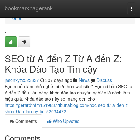
Home
bookmarkpagerank
Togg
navi
Home
1
SEO từ A đến Z Từ A đến Z:
Khóa Đào Tạo Tin cậy
jasonxyzx523637
307 days ago
News
Discuss
Bạn muốn làm chủ nghề tối ưu hóa website? Học cơ bản SEO từ
A đến Z|đầu tiên|bằng khóa đào tạo chuyên nghiệp là cách làm
hiệu quả. Khóa đào tạo này sẽ mang đến cho
https://gerardfnfm151983.tribunablog.com/học-seo-từ-a-đến-z-
khóa-Đào-tạo-uy-tín-52034472
Comments
Who Upvoted
Comments