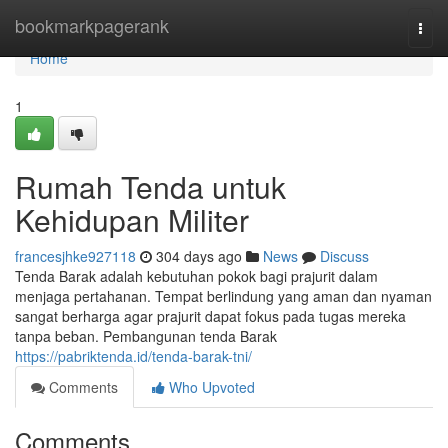
Home
bookmarkpagerank
Togg
navi
Home
1
Rumah Tenda untuk
Kehidupan Militer
francesjhke927118
304 days ago
News
Discuss
Tenda Barak adalah kebutuhan pokok bagi prajurit dalam
menjaga pertahanan. Tempat berlindung yang aman dan nyaman
sangat berharga agar prajurit dapat fokus pada tugas mereka
tanpa beban. Pembangunan tenda Barak
https://pabriktenda.id/tenda-barak-tni/
Comments
Who Upvoted
Comments