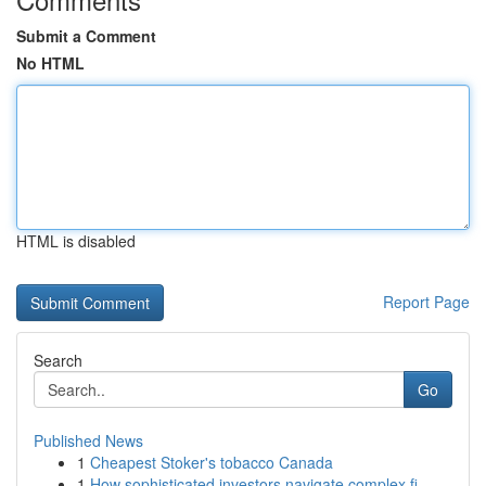
Submit a Comment
No HTML
HTML is disabled
Report Page
Search
Go
Published News
1
Cheapest Stoker's tobacco Canada
1
How sophisticated investors navigate complex fi...