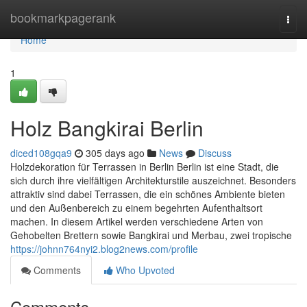
Home
bookmarkpagerank
Togg
navi
Home
1
Holz Bangkirai Berlin
diced108gqa9
305 days ago
News
Discuss
Holzdekoration für Terrassen in Berlin Berlin ist eine Stadt, die
sich durch ihre vielfältigen Architekturstile auszeichnet. Besonders
attraktiv sind dabei Terrassen, die ein schönes Ambiente bieten
und den Außenbereich zu einem begehrten Aufenthaltsort
machen. In diesem Artikel werden verschiedene Arten von
Gehobelten Brettern sowie Bangkirai und Merbau, zwei tropische
https://johnn764nyi2.blog2news.com/profile
Comments
Who Upvoted
Comments