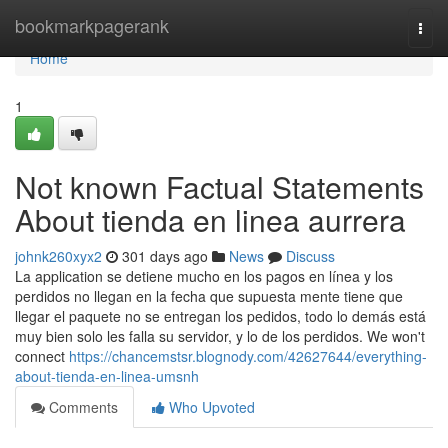
Home
bookmarkpagerank
Togg
navi
Home
1
Not known Factual Statements
About tienda en linea aurrera
johnk260xyx2
301 days ago
News
Discuss
La application se detiene mucho en los pagos en línea y los
perdidos no llegan en la fecha que supuesta mente tiene que
llegar el paquete no se entregan los pedidos, todo lo demás está
muy bien solo les falla su servidor, y lo de los perdidos. We won't
connect
https://chancemstsr.blognody.com/42627644/everything-
about-tienda-en-linea-umsnh
Comments
Who Upvoted