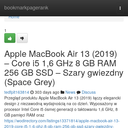
Home
bookmarkpagerank
Togg
navi
Home
1
Apple MacBook Air 13 (2019)
– Core i5 1,6 GHz 8 GB RAM
256 GB SSD – Szary gwiezdny
(Space Grey)
tedfplt163814
303 days ago
News
Discuss
Przegląd produktu Apple MacBook Air 13 (2019) łączy elegancki
design z niezawodną wydajnością na co dzień. Wyposażony w
procesor Intel Core i5 ósmej generacji o taktowaniu 1,6 GHz, 8
GB pamięci RAM oraz
https://wodirectory.com/listings13371814/apple-macbook-air-13-
2019-core-i5-1-6-ghz-8-gb-ram-256-gb-ssd-szary-gwiezdny-