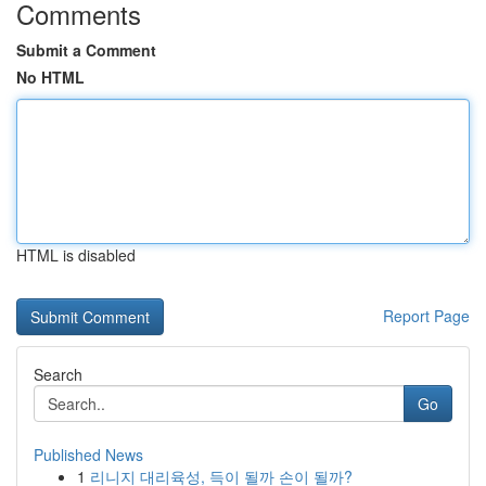
Comments
Submit a Comment
No HTML
HTML is disabled
Report Page
Search
Go
Published News
1
리니지 대리육성, 득이 될까 손이 될까?