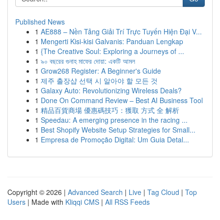
Published News
1
AE888 – Nền Tảng Giải Trí Trực Tuyến Hiện Đại V...
1
Mengerti Kisi-kisi Galvanis: Panduan Lengkap
1
{The Creative Soul: Exploring a Journeys of ...
1
৯০ বছরের গুনাহ মাফের দোয়া: একটি আমল
1
Grow268 Register: A Beginner's Guide
1
제주 출장샵 선택 시 알아야 할 모든 것
1
Galaxy Auto: Revolutionizing Wireless Deals?
1
Done On Command Review – Best AI Business Tool
1
精品百貨商場 優惠碼技巧：獲取 方式 全 解析
1
Speedau: A emerging presence in the racing ...
1
Best Shopify Website Setup Strategies for Small...
1
Empresa de Promoção Digital: Um Guia Detal...
Copyright © 2026 |
Advanced Search
|
Live
|
Tag Cloud
|
Top
Users
| Made with
Kliqqi CMS
|
All RSS Feeds