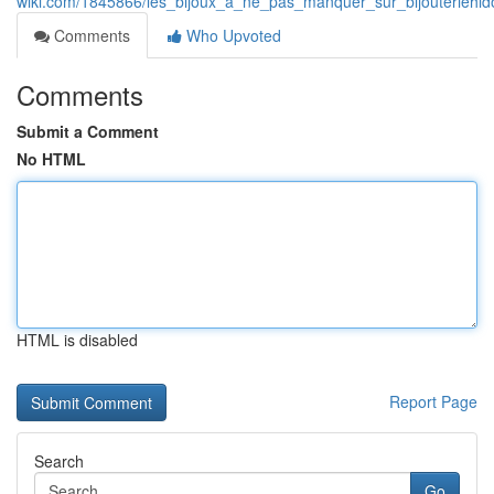
wiki.com/1845866/les_bijoux_à_ne_pas_manquer_sur_bijouteriehi
Comments
Who Upvoted
Comments
Submit a Comment
No HTML
HTML is disabled
Report Page
Search
Go