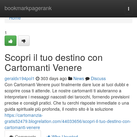
Home
bookmarkpagerank
Togg
navi
Home
1
Scopri il tuo destino con
Cartomanti Venere
geraldx194pol1
303 days ago
News
Discuss
Con Cartomanti Venere puoi finalmente dare luce ai tuoi dubbi e
scoprire cosa ti attende. Le nostre cartomanti ti aiuteranno a
interpretare i messaggi nascosti dei tarocchi, fornendo previsioni
precise e consigli pratici. Che tu cerchi risposte immediate o una
guida spirituale più profonda, il nostro sito è la soluzione
https://cartomanzia-
gratis52479.blogrelation.com/44033656/scopri-il-tuo-destino-con-
cartomanti-venere
Comments
Who Upvoted