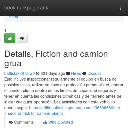
Home
bookmarkpagerank
Togg
navi
Home
1
Details, Fiction and camion
grua
battistaz381srw3
301 days ago
News
Discuss
Esto incluye inspeccionar regularmente el equipo en busca de
posibles fallas, utilizar equipos de protección personalized, operar
el camión pluma dentro de los límites de capacidad seguros y
tener en cuenta las condiciones climáticas y del terreno antes de
iniciar cualquier operación. Las actividades con este vehículo
deben seguir
https://griffinaulbs.blogdomago.com/36606686/the-
5-second-trick-for-camion-pluma
Comments
Who Upvoted