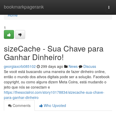
Home
bookmarkpagerank
Togg
navi
Home
1
sizeCache - Sua Chave para
Ganhar Dinheiro!
georgiaxcrb085102
299 days ago
News
Discuss
Se você está buscando uma maneira de fazer dinheiro online,
então o mundo dos ativos digitais pode ser a solução. Facebook
copyright, ou como alguns dizem Meta Coins, está mudando o
jeito que nós se conectam e
https://thesocialroi.com/story10178834/sizecache-sua-chave-
para-ganhar-dinheiro
Comments
Who Upvoted