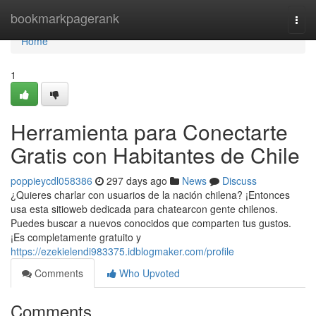
Home
bookmarkpagerank
Togg
navi
Home
1
Herramienta para Conectarte
Gratis con Habitantes de Chile
poppieycdl058386
297 days ago
News
Discuss
¿Quieres charlar con usuarios de la nación chilena? ¡Entonces
usa esta sitioweb dedicada para chatearcon gente chilenos.
Puedes buscar a nuevos conocidos que comparten tus gustos.
¡Es completamente gratuito y
https://ezekielendi983375.idblogmaker.com/profile
Comments
Who Upvoted
Comments