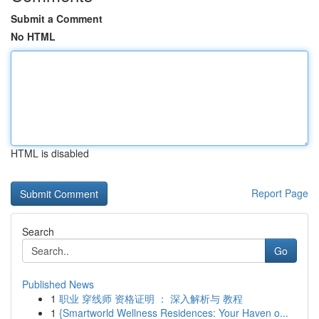
Submit a Comment
No HTML
HTML is disabled
Report Page
Search
Go
Published News
1
职业 穿线师 资格证明 ： 深入解析与 教程
1
{Smartworld Wellness Residences: Your Haven o...