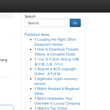
Search
Go
Published News
1
Locating the Right Office
Equipment Vendor...
1
How to Download Threads
Videos: A Complete Guide
1
다낭 돈키호테: 베트남 여행
 hàng
필수템 쇼핑 가이드
1
Acquire 4-ACO-copyright
Online : A Full M...
1
legitimate crypto recovery
service
1
Match Analysis & Megapari
Views
1
Beirut Hostesses: Your
Overview to Luxury Company
1
Miami's Top Online