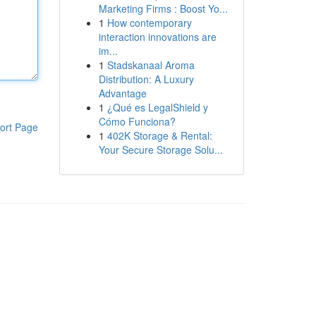
Marketing Firms : Boost Yo...
1
How contemporary
interaction innovations are
im...
1
Stadskanaal Aroma
Distribution: A Luxury
Advantage
1
¿Qué es LegalShield y
Cómo Funciona?
ort Page
1
402K Storage & Rental:
Your Secure Storage Solu...