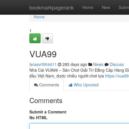
Home
bookmarkpagerank
Home
New
Subm
Home
1
VUA99
larasvrt904411
285 days ago
News
Discuss
Nhà Cái VUA99 – Sân Chơi Giải Trí Đẳng Cấp Hàng Đầu
đầu Việt Nam, được nhiều người chơi lựa
https://vua99
Comments
Who Upvoted
Comments
Submit a Comment
No HTML