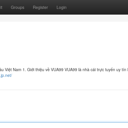
it
Groups
Register
Login
 Việt Nam 1. Giới thiệu về VUA99 VUA99 là nhà cái trực tuyến uy tín
.jp.net/