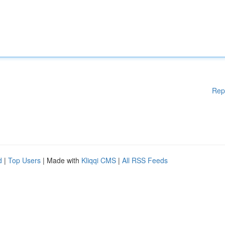
Rep
d
|
Top Users
| Made with
Kliqqi CMS
|
All RSS Feeds