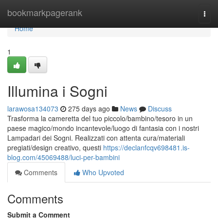
Home
bookmarkpagerank
Togg
navi
Home
1
Illumina i Sogni
larawosa134073
275 days ago
News
Discuss
Trasforma la cameretta del tuo piccolo/bambino/tesoro in un
paese magico/mondo incantevole/luogo di fantasia con i nostri
Lampadari dei Sogni. Realizzati con attenta cura/materiali
pregiati/design creativo, questi
https://declanfcqv698481.is-
blog.com/45069488/luci-per-bambini
Comments
Who Upvoted
Comments
Submit a Comment