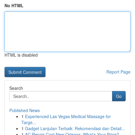
No HTML
HTML is disabled
Report Page
Search
Go
Published News
1
Experienced Las Vegas Medical Massage for
Targe...
1
Gadget Lanjutan Terbaik: Rekomendasi dan Detail...
1
AC Repair Cost New Orleans: What's Your Price?