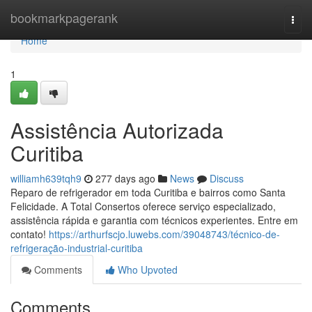
Home
bookmarkpagerank
Togg
navi
Home
1
Assistência Autorizada
Curitiba
williamh639tqh9
277 days ago
News
Discuss
Reparo de refrigerador em toda Curitiba e bairros como Santa
Felicidade. A Total Consertos oferece serviço especializado,
assistência rápida e garantia com técnicos experientes. Entre em
contato!
https://arthurfscjo.luwebs.com/39048743/técnico-de-
refrigeração-industrial-curitiba
Comments
Who Upvoted
Comments