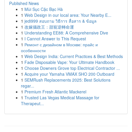
Published News
1
Mùi Sục Cặc Bạc Hà
1
Web Design in our local area: Your Nearby E...
1
jedi999 สอบถาม วิธีการ สื่อสาร & ข้อมูล
1
改嫁攝政王：甜寵逆轉命運
1
Understanding EE88: A Comprehensive Dive
1
I Cannot Answer to This Request
1
Ремонт с дизайном в Москве: прайс и
особенности
1
Web Design India: Current Practices & Best Methods
1
Fade Disposable Vape: Your Ultimate Handbook
1
Choose Downers Grove top Electrical Contractor ...
1
Acquire your Yamaha VMAX SHO 200 Outboard
1
SEMRush Replacements 2025: Best Solutions
regar...
1
Premium Fresh Atlantic Mackerel
1
Trusted Las Vegas Medical Massage for
Therapeut...