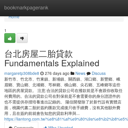
Home
bookmarkpagerank
Home
1
台北房屋二胎貸款
Fundamentals Explained
margaretp308bde8
276 days ago
News
Discuss
新竹市、竹北市、竹東鎮、新埔鎮、關西鎮、湖口鄉、新豐鄉、峨
眉鄉、寶山鄉、北埔鄉、芎林鄉、橫山鄉、尖石鄉、五峰鄉等這些
地區的房屋貸款。 注意:合法的貸款公司在撥款前是不會跟你收取任
何費用的。合法的貸款公司在對保前是不會需要你的身分證證件的
也不需提供存摺培養進出記錄的。 陽信開發除了於新竹設有實體店
面，桃園代書二胎於簽約匯款完成後只收手續費，沒有其他額外費
用，且在簽約前就會告知您的貸款利率與...
https://liantong.com.tw/%e8%81%af%e9%80%9a%e8%b2%
Comments
Who Upvoted