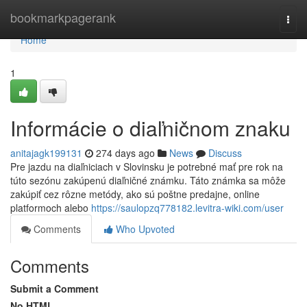
Home
bookmarkpagerank
Togg
navi
Home
1
Informácie o diaľničnom znaku
anitajagk199131
274 days ago
News
Discuss
Pre jazdu na diaľniciach v Slovinsku je potrebné mať pre rok na
túto sezónu zakúpenú diaľničné známku. Táto známka sa môže
zakúpiť cez rôzne metódy, ako sú poštne predajne, online
platformoch alebo
https://saulopzq778182.levitra-wiki.com/user
Comments
Who Upvoted
Comments
Submit a Comment
No HTML