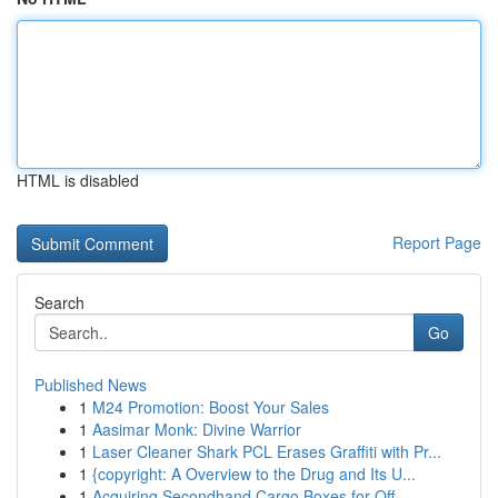
HTML is disabled
Report Page
Search
Go
Published News
1
M24 Promotion: Boost Your Sales
1
Aasimar Monk: Divine Warrior
1
Laser Cleaner Shark PCL Erases Graffiti with Pr...
1
{copyright: A Overview to the Drug and Its U...
1
Acquiring Secondhand Cargo Boxes for Off...