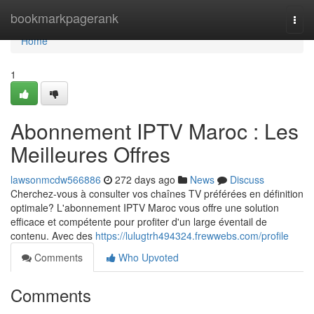
Home
bookmarkpagerank
Togg
navi
Home
1
Abonnement IPTV Maroc : Les
Meilleures Offres
lawsonmcdw566886
272 days ago
News
Discuss
Cherchez-vous à consulter vos chaînes TV préférées en définition
optimale? L'abonnement IPTV Maroc vous offre une solution
efficace et compétente pour profiter d'un large éventail de
contenu. Avec des
https://lulugtrh494324.frewwebs.com/profile
Comments
Who Upvoted
Comments