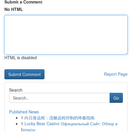
Submit a Comment
No HTML
HTML is disabled
Report Page
Search
Go
Published News
1
向日葵远程：流畅远程控制的终极指南
1
Lucky Bear Casino Официальный Сайт: Обзор и
Бонусы