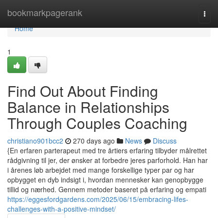
Home
bookmarkpagerank
Togg
navi
Home
1
Find Out About Finding
Balance in Relationships
Through Couples Coaching
christiano901bcc2
270 days ago
News
Discuss
{En erfaren parterapeut med tre årtiers erfaring tilbyder målrettet
rådgivning til jer, der ønsker at forbedre jeres parforhold. Han har
i årenes løb arbejdet med mange forskellige typer par og har
opbygget en dyb indsigt i, hvordan mennesker kan genopbygge
tillid og nærhed. Gennem metoder baseret på erfaring og empati
https://eggesfordgardens.com/2025/06/15/embracing-lifes-
challenges-with-a-positive-mindset/