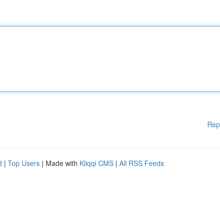
Rep
d
|
Top Users
| Made with
Kliqqi CMS
|
All RSS Feeds