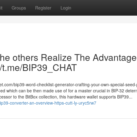
it
Groups
Register
Login
The others Realize The Advantage
://t.me/BIP39_CHAT
cret.com/bip39-word-checklist-generator-crafting-your-own-special-seed
eed which can be then made use of for a master crucial in BIP-32 determ
essor to the BitBox collection, this hardware wallet supports BIP39...
ip39-converter-an-overview-https-cutt-ly-uryc5rw7