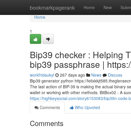
Home
bookmarkpagerank
Home
New
Subm
Home
1
Bip39 checker : Helping 
bip39 passphrase | https
workfridaukyl
267 days ago
News
Discuss
Bip39 generator python https://felixkkjt585.theglense
The last action of BIP-39 is making the actual binary s
wallet or working with other methods. BitBox02 - A succ
https://highkeysocial.com/story6153083/bip39n-code-b
Comments
Who Upvoted
Comments